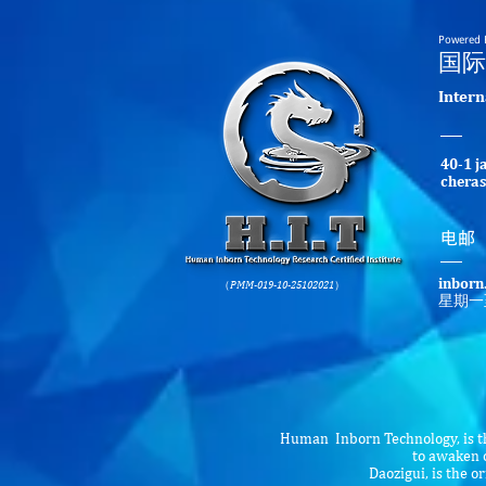
Powered 
​国
​Inter
40-1 j
cheras
​电邮
inborn
（PMM-019-10-25102021）
星期一
Human Inborn Technology, is th
to awaken o
Daozigui, is the 