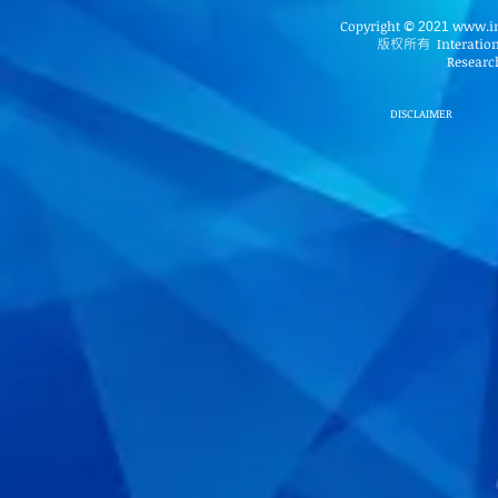
Copyright
www.in
©
2021
版权所有
Interatio
Research
DISCLAIMER