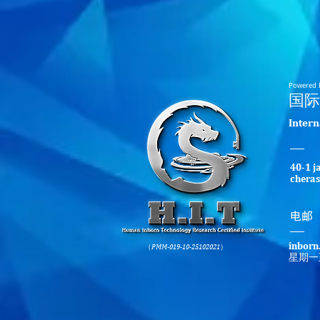
Powered 
​国
​Inter
40-1 j
cheras
​电邮
inborn
（PMM-019-10-25102021）
星期一