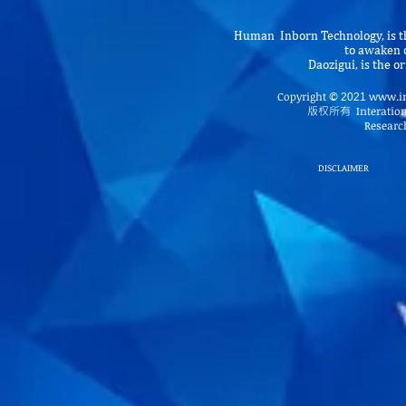
Human Inborn Technology, is th
to awaken o
Daozigui, is the 
Copyright
www.in
©
2021
版权所有
Interatio
Research
DISCLAIMER