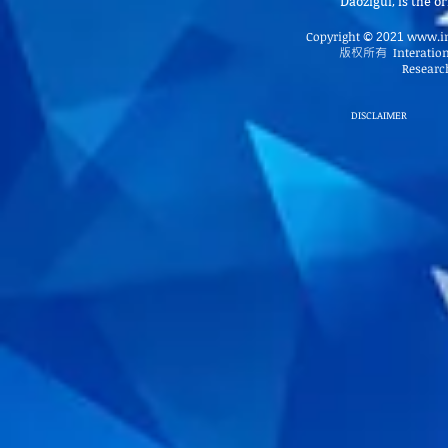
Daozigui, is the 
Copyright
www.in
©
2021
版权所有
Interatio
Research
DISCLAIMER