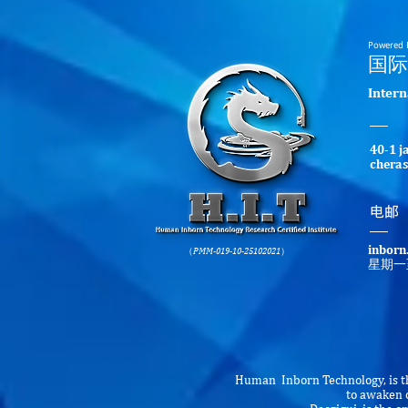
Powered 
​国
​Inter
40-1 j
cheras
​电邮
inborn
（PMM-019-10-25102021）
星期一
Human Inborn Technology, is th
to awaken o