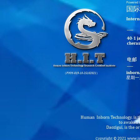
Powered 
​国
​Inter
40-1 j
cheras
​电邮
inborn
（PMM-019-10-25102021）
星期一
Human Inborn Technology, is th
to awaken o
Daozigui, is the 
Copyright
www.in
©
2021