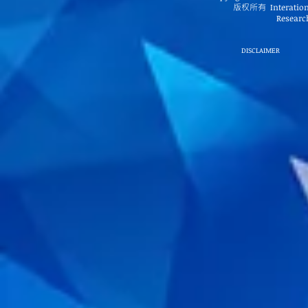
版权所有
Interatio
Research
DISCLAIMER