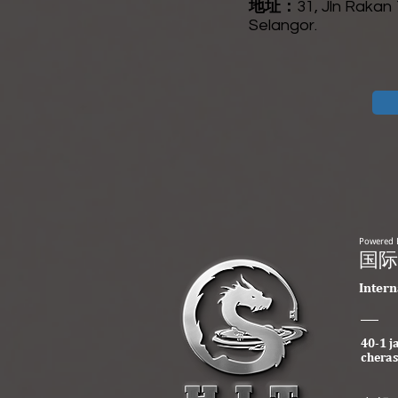
地址：
31, Jln Rakan
Selangor.
Powered 
​国
​Inter
40-1 j
cheras