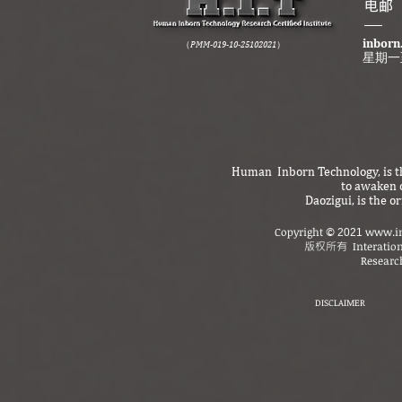
​电邮
inborn
（PMM-019-10-25102021）
星期一
Human Inborn Technology, is th
to awaken o
Daozigui, is the 
Copyright
www.in
©
2021
版权所有
Interatio
Research
DISCLAIMER