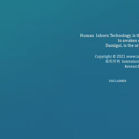
Human Inborn Technology, is th
to awaken o
Daozigui, is the 
Copyright
www.in
©
2021
版权所有
Interatio
Research
DISCLAIMER