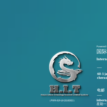
Powered 
​国
​Inter
40-1 j
cheras
​电邮
inborn
（PMM-019-10-25102021）
星期一