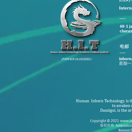
​Inter
40-1 j
cheras
​电邮
inborn
（PMM-019-10-25102021）
星期一
Human Inborn Technology, is th
to awaken o
Daozigui, is the 
Copyright
www.in
©
2021
版权所有
Interatio
Research