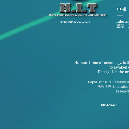
​电邮
inborn
（PMM-019-10-25102021）
星期一
Human Inborn Technology, is th
to awaken o
Daozigui, is the 
Copyright
www.in
©
2021
版权所有
Interatio
Research
DISCLAIMER