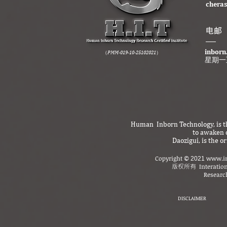
cheras
​电邮
inborn
（PMM-019-10-25102021）
星期一
Human Inborn Technology, is th
to awaken o
Daozigui, is the 
Copyright
www.in
©
2021
版权所有
Interatio
Research
DISCLAIMER