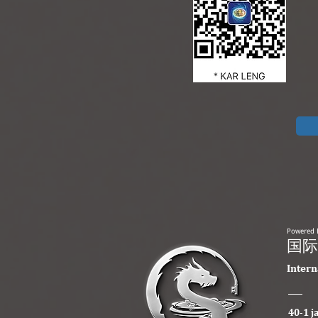
Powered 
​国
​Inter
40-1 j