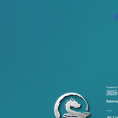
Powered 
​国
​Inter
40-1 j