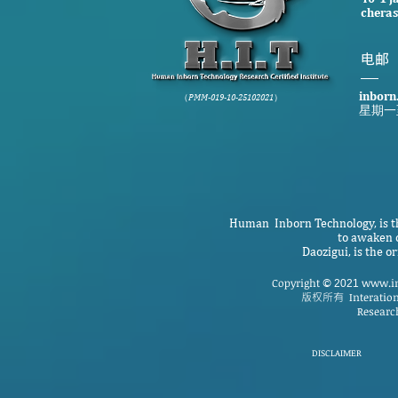
cheras
​电邮
inborn
（PMM-019-10-25102021）
星期一
Human Inborn Technology, is th
to awaken o
Daozigui, is the 
Copyright
www.in
©
2021
版权所有
Interatio
Research
DISCLAIMER