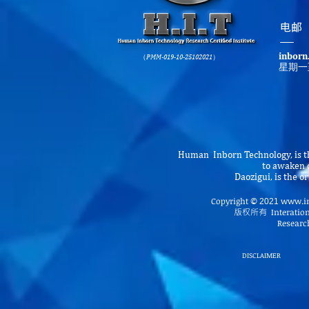
​电邮
inborn
（PMM-019-10-25102021）
星期一
Human Inborn Technology, is th
to awaken o
Daozigui, is the 
Copyright
www.in
©
2021
版权所有
Interatio
Research
DISCLAIMER