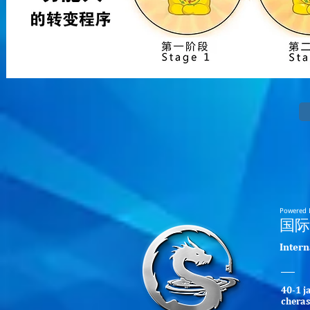
Powered 
​国
​Inter
40-1 j
cheras