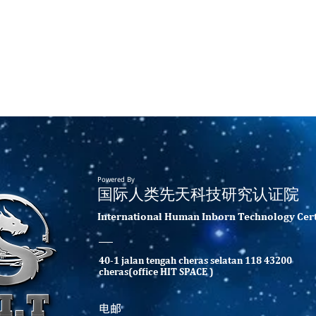
Powered By
​国际人类先天科技研究认证院
​International Human Inborn Technology Certi
40-1 jalan tengah cheras selatan 118 43200
cheras(office HIT SPACE )
​电邮