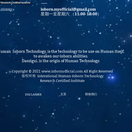
inborn.myofficial@gmail.com
-25102021）
11:00-18:00
星期一至星期六 （
）
uman Inborn Technology, is the technology to be use on Human itself,
to awaken our inborn abilities.
Daozigui, is the origin of Human Technology.
Copyright
www.inbornofficial.com
All Right Reserved
©
2021
版权所有
Interational Human Inborn Technology
Research Certified Institute
DISCLAIMER
​主页
联络我们