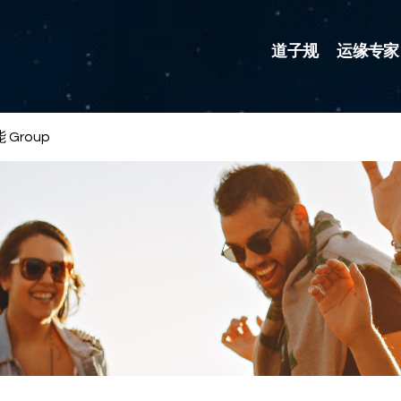
道子规
运缘专家
 Group