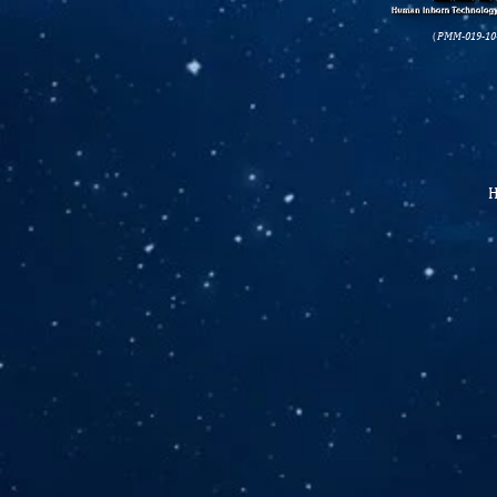
（PMM-019-10
H